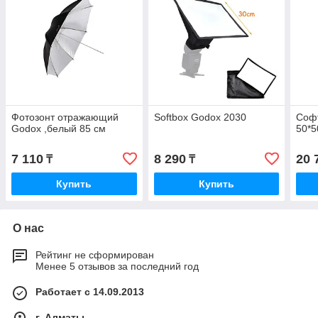
Фотозонт отражающий
Softbox Godox 2030
Софт
Godox ,белый 85 см
50*5
7 110
8 290
20 
₸
₸
Купить
Купить
О нас
Рейтинг не сформирован
Менее 5 отзывов за последний год
Работает с 14.09.2013
г. Алматы