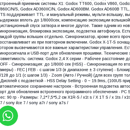
строенный приемник системы X1: Godox TT600, Godox V860, Godox
860C/N/S, Godox AD360IIC/N, Godox AD600BM. Godox AD600B TTL, 
TS поддерживает TTL- и мануальный режимы, мульти-вспышку, в
ыдержках вплоть до 1/8000сек, компенсацию экспозиции вспышк
истанционный спуск затвора и многое другое. Также одним из но
инхронизация, блокировка экспозиции, подсветка автофокуса. Ес
аждой группы вспышек отдельно. Синхронизатор, кроме всего проч
осстанавливает их при повторном включении. Godox X-1T-S осна
отором высвечиваются все важные характеристики управления. Е
инхросигнала и USB-порт для обновления прошивки. Технические 
овметимость: система: Godox 2,4 X серии - Рабочее расстояние до
 OFF - Синхронизация: до 1/8000 сек (HSS) - Синхронизация по в
амеры) - FEC | FEB - с шагом 1/3 (в диапазоне ± 3 ступени) - Блок
/128 до 1/1 (с шагом 1/3) - Zoom (Авто / Ручной) (для всех групп тольк
 Дисплей с подсветкой - HSS Delay Setting - 0 ~ 19.9ms, (100US 
втоматическое сохранение настроек - Встроенная подсветка авто
орт для обновления встроенного программного обеспечения - PC Sy
ес: 90 гр - Размеры: 7,2*7,5*5,2 см X1R-S / x1t s / X 1T S / x 1ts / x1ts
7 / sony ilce 7 / sony a7r / sony a7s /