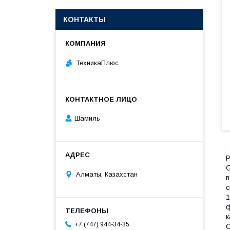
КОНТАКТЫ
ТехникаПлюс
Шамиль
Р
G
Алматы, Казахстан
в
с
1
ф
к
+7 (747) 944-34-35
С