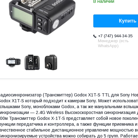
В наличии
Купить
+7 (747) 944-34-35
Менеджер (есть
WhatsApp)
адиосинхронизатор (Трансмиттер) Godox X1T-S TTL для Sony Но
odox X1T-S который подходит к камерам Sony. Может использоват
спышками Sony, моноблоками Godox, а так же мануальными вспыш
инхронизации — 2.4G Wireless Высокоскоростная синхронизация 
00м Трансмиттер Godox X-1T-S представляет собой новое поколе
ункции передатчика и контроллера, а также функции приемника и
ачественное стабильное дистанционное управление мощностью всп
инхронизируемые устройства можно собирать до 5 групп. Работа