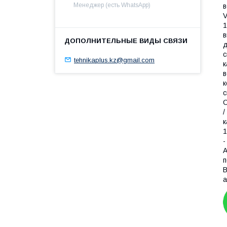
Менеджер (есть WhatsApp)
в
V
1
в
д
с
tehnikaplus.kz@gmail.com
к
в
к
с
С
/
к
1
-
А
п
В
a