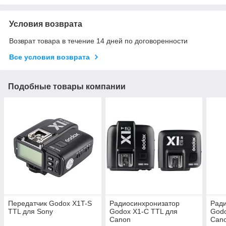
Условия возврата
Возврат товара в течение 14 дней по договоренности
Все условия возврата
Подобные товары компании
Передатчик Godox X1T-S
Радиосинхронизатор
Рад
TTL для Sony
Godox X1-C TTL для
Godo
Canon
Can