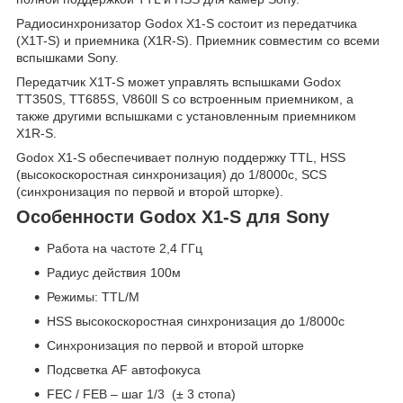
Радиосинхронизатор Godox X1-S состоит из передатчика
(X1T-S) и приемника (X1R-S). Приемник совместим со всеми
вспышками Sony.
Передатчик X1T-S может управлять вспышками Godox
TT350S, TT685S, V860ll S со встроенным приемником, а
также другими вспышками с установленным приемником
X1R-S.
Godox X1-S обеспечивает полную поддержку TTL, HSS
(высокоскоростная синхронизация) до 1/8000с, SCS
(синхронизация по первой и второй шторке).
Особенности Godox X1-S для Sony
Работа на частоте 2,4 ГГц
Радиус действия 100м
Режимы: TTL/M
HSS высокоскоростная синхронизация до 1/8000с
Синхронизация по первой и второй шторке
Подсветка AF автофокуса
FEC / FEB – шаг 1/3 (± 3 стопа)