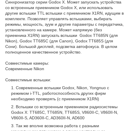
Синхронизатор серии Godox X. Может запускать устройства
со встроенным приемником Godox X, или использовать
другие вспышки TTL вспышки с приемником X1RN, идущим в
комплекте. Позволяет управлять вспышками, выбирать
режимы, мощность, зуум и другие параметры с передатчика,
установленного на камере. Может напрямую (без
приемника X1RN) запускать вспышки Godox TT685N (для
Nikon), Godox TT685C (для Canon), Godox TT685S (для
Сони). Большой дисплей, подсветка автофокуса. В целом
полноценное качественное устройство.
Совместимые камеры:
Современные Nikon
Совместимые вспышки:
Современные вспышки Godox, Nikon, Yongnuo с
режимом i-TTL, работоспособность других фирм
необходимо проверять (с приемником X1RN)
Вспышки со встроенным приемником радиосистемы
Godox X: TT685C, TT685N, TT685S, V860II-C, V860II-N,
V860II-S, AD360II-C, AD360II-N, AD600
Так же вполне возможна работа с разными