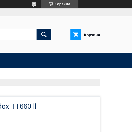
Корзина
Корзина
ox TT660 ll