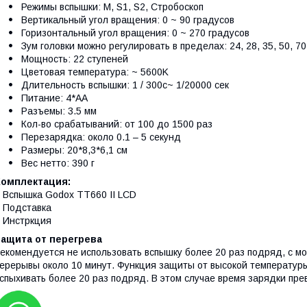
Режимы вспышки: M, S1, S2, Стробоскоп
Вертикальный угол вращения: 0 ~ 90 градусов
Горизонтальный угол вращения: 0 ~ 270 градусов
Зум головки можно регулировать в пределах: 24, 28, 35, 50, 70,
Мощность: 22 ступеней
Цветовая температура: ~ 5600K
Длительность вспышки: 1 / 300с~ 1/20000 сек
Питание: 4*AA
Разъемы: 3.5 мм
Кол-во срабатываний: от 100 до 1500 раз
Перезарядка: около 0.1 – 5 секунд
Размеры: 20*8,3*6,1 см
Вес нетто: 390 г
Комплектация:
 Вспышка Godox TT660 II LCD
 Подставка
 Инстркция
Защита от перегрева
екомендуется не использовать вспышку более 20 раз подряд, с м
ерерывы около 10 минут. Функция защиты от высокой температуры
спыхивать более 20 раз подряд. В этом случае время зарядки прев