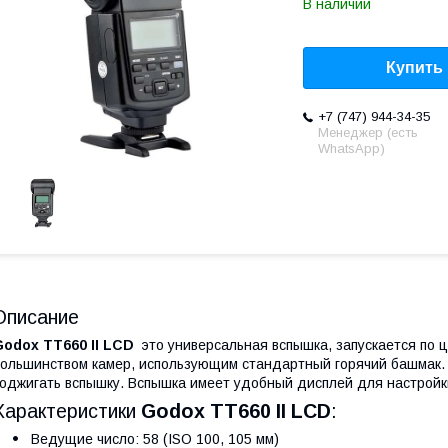
В наличии
Купить
+7 (747) 944-34-35
Менеджер (есть
WhatsApp)
Описание
odox TT660 II LCD
это универсальная вспышка, запускается по ц
ольшинством камер, использующим стандартный горячий башмак. 
оджигать вспышку. Вспышка имеет удобный дисплей для настройк
Характеристики
Godox TT660 II LCD
:
Ведущие число: 58 (ISO 100, 105 мм)