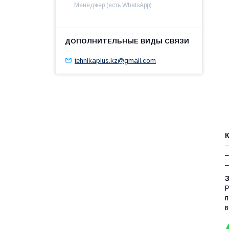
Менеджер (есть WhatsApp)
tehnikaplus.kz@gmail.com
–
–
–
Р
п
в