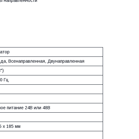
ы направленности
атор
да, Всенаправленная, Двунаправленная
")
0 Гц
ое питание 24В или 48В
5 x 185 мм