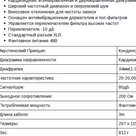
Кардиоидная, всенаправленная и двунаправленная диаграмм
Широкий частотный диапазон и сверхнизкий шум
Внеосевое отклонения для чистоты записи
Оснащен антивибрационным держателем и поп-фильтром
Управляется переключателем фильтра высоких частот
Переключатель -10 дБ
Стандартный разъем XLR
Фантомное питание 48В
Акустический Принцип:
Конденс
Диаграмма направленности:
Кардиои
Диафрагма:
34мм(1.3
Частотная характеристика:
20-20,00
Сигнал/шум:
80дБ
Выходное сопротивление:
200 Ом
Потребляемая мощность:
Фантомн
Длина кабеля:
3m
Размеры:
207 x 11
Вес:
812 г