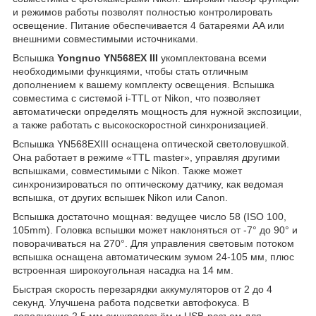
и режимов работы позволят полностью контролировать
освещение. Питание обеспечивается 4 батареями AA или
внешними совместимыми источниками.
Вспышка
Yongnuo YN568EX III
укомплектована всеми
необходимыми функциями, чтобы стать отличным
дополнением к вашему комплекту освещения. Вспышка
совместима с системой i-TTL от Nikon, что позволяет
автоматически определять мощность для нужной экспозиции,
а также работать с высокоскоростной синхронизацией.
Вспышка YN568EXIII оснащена оптической светоловушкой.
Она работает в режиме «TTL master», управляя другими
вспышками, совместимыми с Nikon. Также может
синхронизироваться по оптическому датчику, как ведомая
вспышка, от других вспышек Nikon или Canon.
Вспышка достаточно мощная: ведущее число 58 (ISO 100,
105mm). Головка вспышки может наклоняться от -7° до 90° и
поворачиваться на 270°. Для управления световым потоком
вспышка оснащена автоматическим зумом 24-105 мм, плюс
встроенная широкоугольная насадка на 14 мм.
Быстрая скорость перезарядки аккумуляторов от 2 до 4
секунд. Улучшена работа подсветки автофокуса. В
дополнение 2,5 мм синхроразъём и USB-разъем для