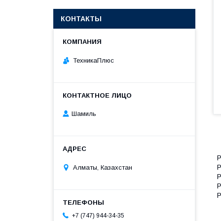
КОНТАКТЫ
ТехникаПлюс
Шамиль
P
P
Алматы, Казахстан
P
P
P
+7 (747) 944-34-35