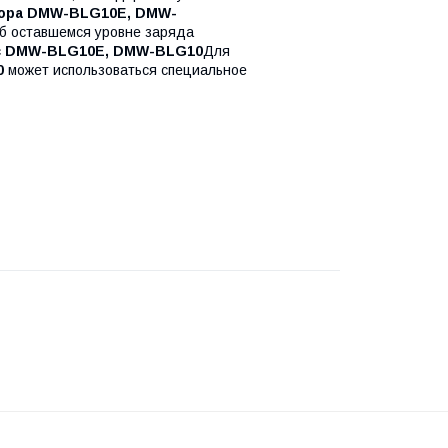
тора DMW-BLG10E, DMW-
б оставшемся уровне заряда
ic DMW-BLG10E, DMW-BLG10
Для
0
может использоваться специальное