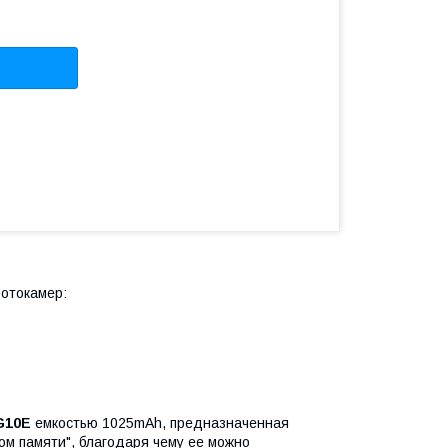
отокамер:
G10E
емкостью 1025mAh, предназначенная
м памяти", благодаря чему ее можно