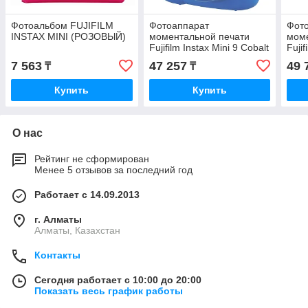
Фотоальбом FUJIFILM
Фотоаппарат
Фот
INSTAX MINI (РОЗОВЫЙ)
моментальной печати
моме
Fujifilm Instax Mini 9 Cobalt
Fujif
Blue
Blue
7 563
47 257
49 
₸
₸
Купить
Купить
О нас
Рейтинг не сформирован
Менее 5 отзывов за последний год
Работает с 14.09.2013
г. Алматы
Алматы, Казахстан
Контакты
Сегодня работает с 10:00 до 20:00
Показать весь график работы