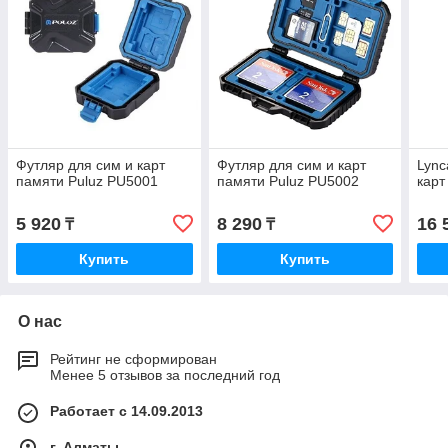
Футляр для сим и карт
Футляр для сим и карт
Lync
памяти Puluz PU5001
памяти Puluz PU5002
карт
5 920
8 290
16 
₸
₸
Купить
Купить
О нас
Рейтинг не сформирован
Менее 5 отзывов за последний год
Работает с 14.09.2013
г. Алматы