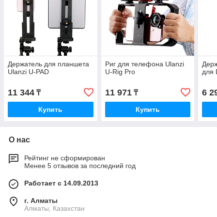
Держатель для планшета
Риг для телефона Ulanzi
Держ
Ulanzi U-PAD
U-Rig Pro
для
11 344
11 971
6 2
₸
₸
Купить
Купить
О нас
Рейтинг не сформирован
Менее 5 отзывов за последний год
Работает с 14.09.2013
г. Алматы
Алматы, Казахстан