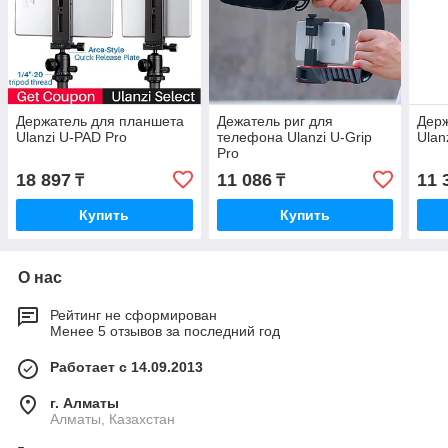
Держатель для планшета
Дежатель риг для
Держ
Ulanzi U-PAD Pro
телефона Ulanzi U-Grip
Ulan
Pro
18 897
11 086
11 
₸
₸
Купить
Купить
О нас
Рейтинг не сформирован
Менее 5 отзывов за последний год
Работает с 14.09.2013
г. Алматы
Алматы, Казахстан