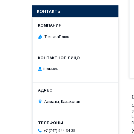
КОНТАКТЫ
ТехникаПлюс
Шамиль
Алматы, Казахстан
С
з
U
п
+7 (747) 944-34-35