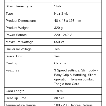
Straightener Type
Styler
Type
Hair Styler
Product Dimensions
48 x 48 x 195 mm
Product Weight
320 g
Power Source
220 - 240 V
Maximum Wattage
650 W
Universal Voltage
Yes
Swivel Cord
Yes
Coating
Ceramic
Features
3 Speed settings, Slim body -
Easy Grip & Handling, Silent
operation, Tension combs,
Tangle free Cord
Cord Length
1.8 m
Heat Up Time
30 Sec
Temperature Range
100 - 200 Degree Celsius