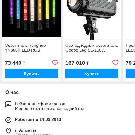
Осветитель Yongnuo
Светодиодный осветитель
Прож
YN360lll LED RGB
Godox Led SL-150W
LED
73 440
167 010
79 
₸
₸
Купить
Купить
О нас
Рейтинг не сформирован
Менее 5 отзывов за последний год
Работает с 14.09.2013
г. Алматы