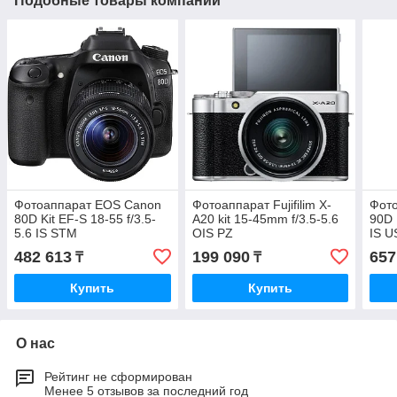
Подобные товары компании
Фотоаппарат EOS Canon
Фотоаппарат Fujifilim X-
Фот
80D Kit EF-S 18-55 f/3.5-
A20 kit 15-45mm f/3.5-5.6
90D 
5.6 IS STM
OIS PZ
IS 
482 613
199 090
657
₸
₸
Купить
Купить
О нас
Рейтинг не сформирован
Менее 5 отзывов за последний год