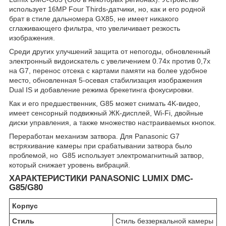
использует 16MP Four Thirds-датчики, но, как и его родной
брат в стиле дальномера GX85, не имеет никакого
сглаживающего фильтра, что увеличивает резкость
изображения.
Среди других улучшений защита от непогоды, обновленный
электронный видоискатель с увеличением 0.74x против 0,7х
на G7, перенос отсека с картами памяти на более удобное
место, обновленная 5-осевая стабилизация изображения
Dual IS и добавление режима брекетинга фокусировки.
Как и его предшественник, G85 может снимать 4K-видео,
имеет сенсорный подвижный ЖК-дисплей, Wi-Fi, двойные
диски управления, а также множество настраиваемых кнопок.
Переработан механизм затвора. Для Panasonic G7
встряхивание камеры при срабатывании затвора было
проблемой, но G85 использует электромагнитный затвор,
который снижает уровень вибраций.
ХАРАКТЕРИСТИКИ PANASONIC LUMIX DMC-
G85/G80
Корпус
Стиль
Стиль беззеркальной камеры