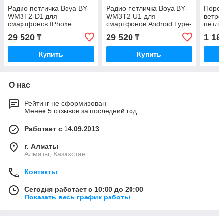
Радио петличка Boya BY-
Радио петличка Boya BY-
Пор
WM3T2-D1 для
WM3T2-U1 для
ветр
смартфонов IPhone
смартфонов Android Type-
пет
C
Boya
29 520
29 520
1 1
₸
₸
Купить
Купить
О нас
Рейтинг не сформирован
Менее 5 отзывов за последний год
Работает с 14.09.2013
г. Алматы
Алматы, Казахстан
Контакты
Сегодня работает с 10:00 до 20:00
Показать весь график работы