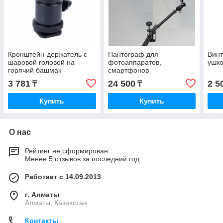
Кронштейн-держатель с
Пантограф для
Винт
шаровой головой на
фотоаппаратов,
ушк
горячий башмак
смартфонов
3 781
24 500
2 5
₸
₸
Купить
Купить
О нас
Рейтинг не сформирован
Менее 5 отзывов за последний год
Работает с 14.09.2013
г. Алматы
Алматы, Казахстан
Контакты