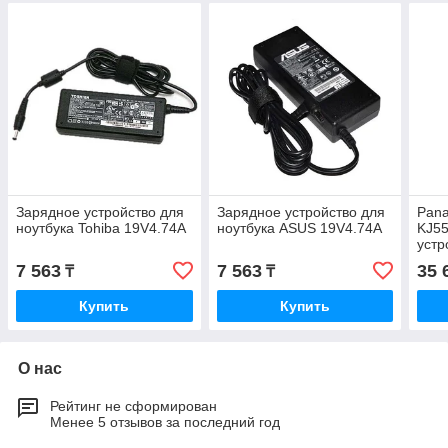
Зарядное устройство для
Зарядное устройство для
Pana
ноутбука Tohiba 19V4.74A
ноутбука ASUS 19V4.74A
KJ5
устр
акку
7 563
7 563
35 
₸
₸
Купить
Купить
О нас
Рейтинг не сформирован
Менее 5 отзывов за последний год