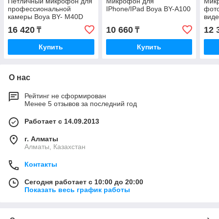
Петличный микрофон для
Микрофон для
Мик
профессиональной
IPhone/IPad Boya BY-A100
фот
камеры Boya BY- M40D
вид
V01
16 420
10 660
12 
₸
₸
Купить
Купить
О нас
Рейтинг не сформирован
Менее 5 отзывов за последний год
Работает с 14.09.2013
г. Алматы
Алматы, Казахстан
Контакты
Сегодня работает с 10:00 до 20:00
Показать весь график работы