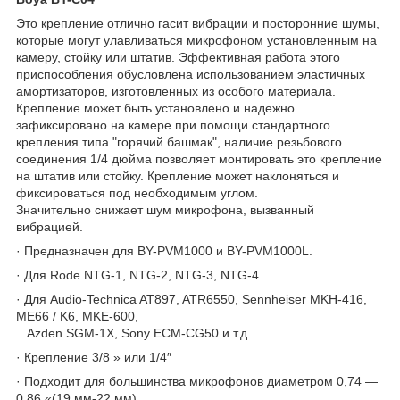
Это крепление отлично гасит вибрации и посторонние шумы,
которые могут улавливаться микрофоном установленным на
камеру, стойку или штатив. Эффективная работа этого
приспособления обусловлена использованием эластичных
амортизаторов, изготовленных из особого материала.
Крепление может быть установлено и надежно
зафиксировано на камере при помощи стандартного
крепления типа "горячий башмак", наличие резьбового
соединения 1/4 дюйма позволяет монтировать это крепление
на штатив или стойку. Крепление может наклоняться и
фиксироваться под необходимым углом.
Значительно снижает шум микрофона, вызванный
вибрацией.
· Предназначен для BY-PVM1000 и BY-PVM1000L.
· Для Rode NTG-1, NTG-2, NTG-3, NTG-4
· Для Audio-Technica AT897, ATR6550, Sennheiser MKH-416,
ME66 / K6, MKE-600,
Azden SGM-1X, Sony ECM-CG50 и т.д.
· Крепление 3/8 » или 1/4″
· Подходит для большинства микрофонов диаметром 0,74 —
0,86 «(19 мм-22 мм)