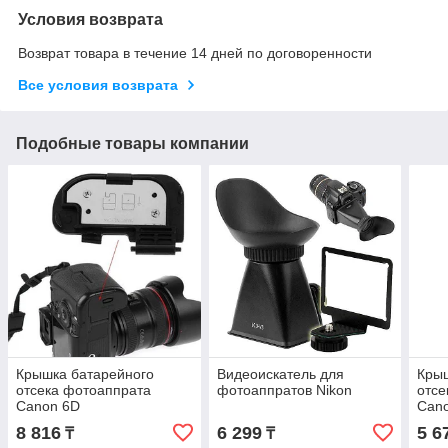
Условия возврата
Возврат товара в течение 14 дней по договоренности
Все условия возврата
Подобные товары компании
Крышка батарейного
Видеоискатель для
Крыш
отсека фотоаппрата
фотоаппратов Nikon
отсе
Canon 6D
Can
8 816
6 299
5 6
₸
₸