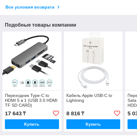
Все условия возврата
Подобные товары компании
Переходник Type-C to
Кабель Apple USB-C to
Пере
HDMI 5 в 1 (USB 3.0 HDMI
Lightning
Sata
TF SD CARD)
HDD
17 643
8 816
5 0
₸
₸
Купить
Купить