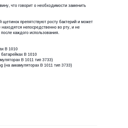
вину, что говорит о необходимости заменить
той щетинок препятствуют росту бактерий и может
 находятся непосредственно во рту, и не
 после каждого использования.
ах B 1010
а батарейках B 1010
амуляторах В 1011 тип 3733)
ng (на аккамуляторах В 1011 тип 3733)