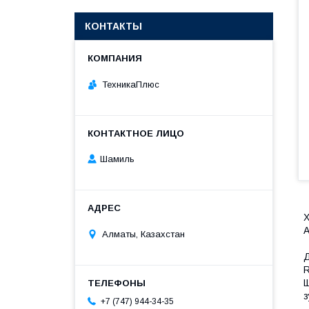
КОНТАКТЫ
ТехникаПлюс
Шамиль
Х
А
Алматы, Казахстан
Д
R
Щ
з
+7 (747) 944-34-35