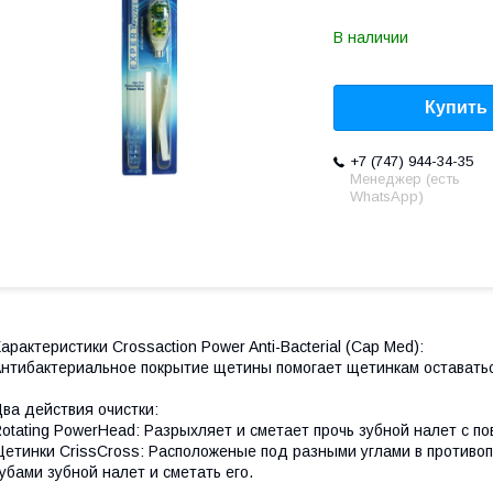
В наличии
Купить
+7 (747) 944-34-35
Менеджер (есть
WhatsApp)
арактеристики Crossaction Power Anti-Bacterial (Cap Med):
нтибактериальное покрытие щетины помогает щетинкам оставать
ва действия очистки:
otating PowerHead: Разрыхляет и сметает прочь зубной налет с по
етинки CrissCross: Расположеные под разными углами в противо
убами зубной налет и сметать его.