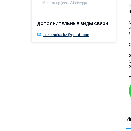
Менеджер (есть WhatsApp)
Щ
н
O
д
з
tehnikaplus.kz@gmail.com
С
Э
Э
Э
Э
П
И