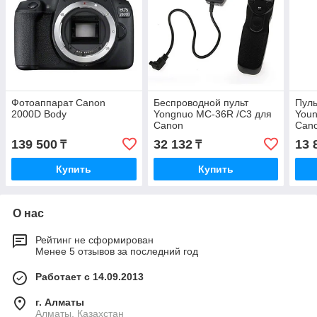
Фотоаппарат Canon
Беспроводной пульт
Пуль
2000D Body
Yongnuo MC-36R /C3 для
Youn
Canon
Can
139 500
32 132
13 
₸
₸
Купить
Купить
О нас
Рейтинг не сформирован
Менее 5 отзывов за последний год
Работает с 14.09.2013
г. Алматы
Алматы, Казахстан