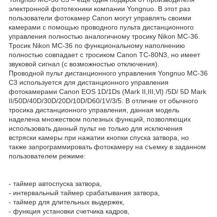
электронной фототехники компании Yongnuo. В этот раз
пользователи фотокамер Canon могут управлять своими
камерами с помощью проводного пульта дистанционного
управления полностью аналогичному тросику Nikon MC-36.
Тросик Nikon MC-36 по функциональному наполнению
полностью совпадает с тросиком Canon TC-80N3, но имеет
звуковой сигнал (с возможностью отключения).
Проводной пульт дистанционного управления Yongnuo MC-36
C3 используется для дистанционного управления
фотокамерами Canon EOS 1D/1Ds (Mark II,III,Vl) /5D/ 5D Mark
II/50D/40D/30D/20D/10D/D60/1V/3/5. В отличие от обычного
тросика дистанционного управления, данная модель
наделена множеством полезных функций, позволяющих
использовать данный пульт не только для исключения
встряски камеры при нажатии кнопки спуска затвора, но
также запрограммировать фотокамеру на съемку в заданном
пользователем режиме:
- таймер автоспуска затвора,
- интервальный таймер срабатывания затвора,
- таймер для длительных выдержек,
- функция установки счетчика кадров,