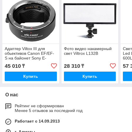
Адаптер Viltox III для
Фото видео накамерный
Све
обьективов Canon EF/EF-
свет Viltrox L132B
Led 
S на байонет Sony E-
600
mount с автофокусом
45 010
28 310
57 
₸
₸
Купить
Купить
О нас
Рейтинг не сформирован
Менее 5 отзывов за последний год
Работает с 14.09.2013
г. Алматы