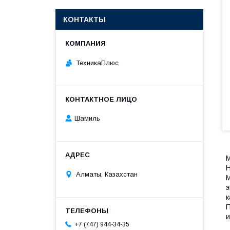
КОНТАКТЫ
ТехникаПлюс
Шамиль
М
H
Алматы, Казахстан
М
э
к
П
и
+7 (747) 944-34-35