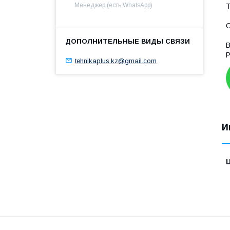
Менеджер (есть WhatsApp)
Т
С
В
tehnikaplus.kz@gmail.com
И