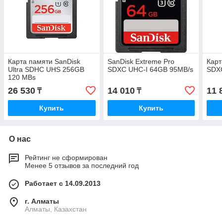
Карта памяти SanDisk
SanDisk Extreme Pro
Карт
Ultra SDHC UHS 256GB
SDXC UHC-I 64GB 95MB/s
SDX
120 MBs
26 530
14 010
11 
₸
₸
Купить
Купить
О нас
Рейтинг не сформирован
Менее 5 отзывов за последний год
Работает с 14.09.2013
г. Алматы
Алматы, Казахстан