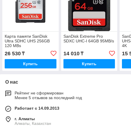
Карта памяти SanDisk
SanDisk Extreme Pro
SanD
Ultra SDHC UHS 256GB
SDXC UHC-I 64GB 95MB/s
UHS-
120 MBs
4K
26 530
14 010
15 
₸
₸
Купить
Купить
О нас
Рейтинг не сформирован
Менее 5 отзывов за последний год
Работает с 14.09.2013
г. Алматы
Алматы, Казахстан