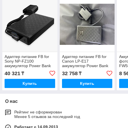
Адаптер питание FB for
Адаптер питание FB for
Акку
Sony NP-FZ100
Canon LP-E17
фото
аккумулятор Power Bank
аккумулятор Power Bank
FW5
40 321
32 758
8 5
₸
₸
Купить
Купить
О нас
Рейтинг не сформирован
Менее 5 отзывов за последний год
Работает с 14.09.2013