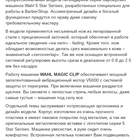
машинок Wahl 5 Star Serises, разработанных специально для
работы в BarberShop. Ассиметричный дизайн и богатый
функционал придутся по нраву даже самому
требовательному мастеру.
В модели применяется несъемный нож из легированной
стали с прецезионной заточкой, который обеспечит в работе
идеальное сведение
«на нет» - fading
. Кроме того, нож
обладает возможностью делать срез максимально к коже –
знаменитый «zerooverlap». Так же нож оснащен встроенной
системой регулировки высоты среза в диапазоне от 0.8 до 2.5
мм без насадок.
Работу машинки
WAHL MAGIC CLIP
обеспечивает мощный
запатентованный вибрационный мотор V5000 с системой
защиты от перегрева. При включении машинки раздается
щелчок. Вы сможете с легкостью стричь любые волосы, даже
самые густые – машинке под силу все.
Отдельной темы заслуживает потрясающая эргономика и
дизайн модели. Корпус изготовлен из очень прочного
пластика и имеет лаковое покрытие под металлик, а так же
оригинальные металлические вставки с логотипом серии 5
Star Serises. Машинка увесистая, в руке сидит очень
комфортно. Встроенная петелька поможет Вам подвешивать