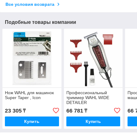
Все условия возврата
Подобные товары компании
Нож WAHL для машинок
Профессиональный
Про
Super Taper , Icon
триммер WAHL WIDE
маши
DETAILER
23 305
66 781
66 
₸
₸
Купить
Купить