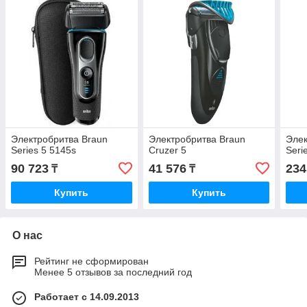
Электробритва Braun
Электробритва Braun
Элек
Series 5 5145s
Cruzer 5
Seri
90 723
41 576
234
₸
₸
Купить
Купить
О нас
Рейтинг не сформирован
Менее 5 отзывов за последний год
Работает с 14.09.2013