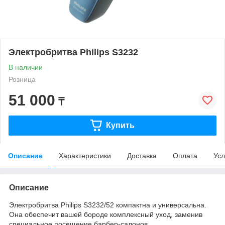
Электробритва Philips S3232
В наличии
Розница
51 000
₸
Купить
Описание
Характеристики
Доставка
Оплата
Усл
Описание
Электробритва Philips S3232/52 компактна и универсальна.
Она обеспечит вашей бороде комплексный уход, заменив
специальное посещение барбер-салонов.