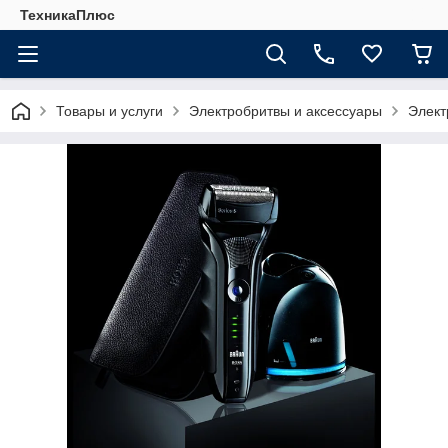
ТехникаПлюс
Товары и услуги
Электробритвы и аксессуары
Элект