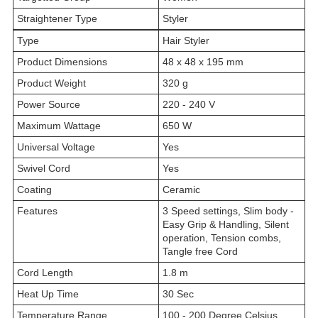
Straightener Type
Styler
Type
Hair Styler
Product Dimensions
48 x 48 x 195 mm
Product Weight
320 g
Power Source
220 - 240 V
Maximum Wattage
650 W
Universal Voltage
Yes
Swivel Cord
Yes
Coating
Ceramic
Features
3 Speed settings, Slim body -
Easy Grip & Handling, Silent
operation, Tension combs,
Tangle free Cord
Cord Length
1.8 m
Heat Up Time
30 Sec
Temperature Range
100 - 200 Degree Celsius