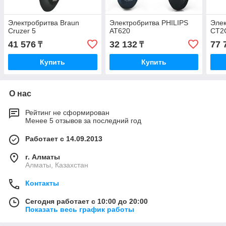
Электробритва Braun
Электробритва PHILIPS
Элек
Cruzer 5
AT620
CT2C
41 576
32 132
77 
₸
₸
Купить
Купить
О нас
Рейтинг не сформирован
Менее 5 отзывов за последний год
Работает с 14.09.2013
г. Алматы
Алматы, Казахстан
Контакты
Сегодня работает с 10:00 до 20:00
Показать весь график работы