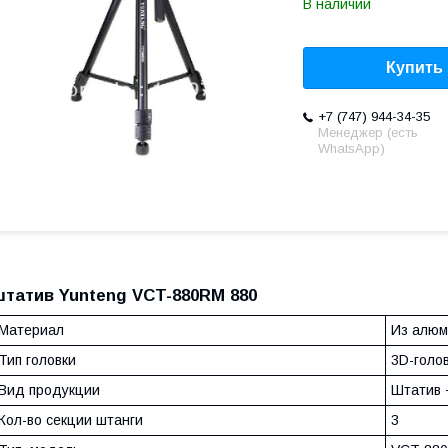
В наличии
Купить
+7 (747) 944-34-35
Менеджер (есть
WhatsApp)
штатив Yunteng VCT-880RM 880
Материал
Из алюм
Тип головки
3D-голо
Вид продукции
Штатив +
Кол-во секции штанги
3