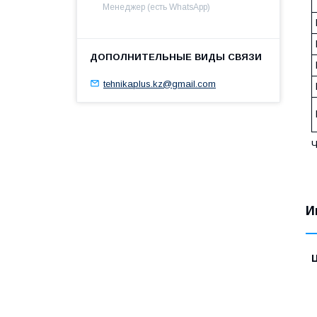
Менеджер (есть WhatsApp)
tehnikaplus.kz@gmail.com
Ч
И