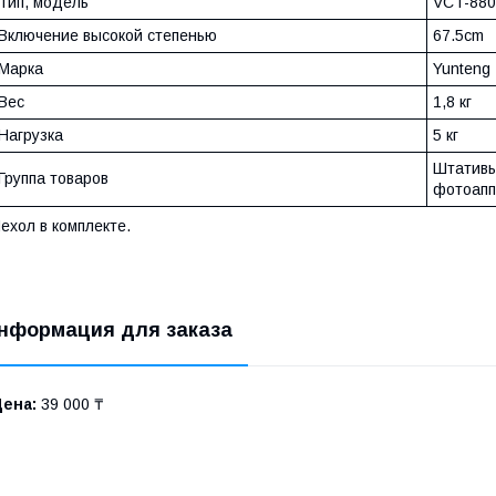
Тип, модель
VCT-880
Включение высокой степенью
67.5cm
Марка
Yunteng
Вес
1,8 кг
Нагрузка
5 кг
Штативы
Группа товаров
фотоапп
ехол в комплекте.
нформация для заказа
Цена:
39 000 ₸