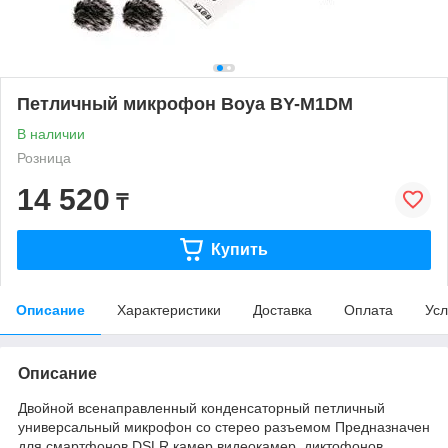
Петличный микрофон Boya BY-M1DM
В наличии
Розница
14 520
₸
Купить
Описание
Характеристики
Доставка
Оплата
Усл
Описание
Двойной всенаправленный конденсаторный петличный
универсальный микрофон со стерео разъемом Предназначен
для смартфонов,DSLR камер,видеокамер, диктофонов