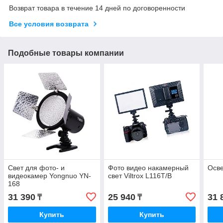
Возврат товара в течение 14 дней по договоренности
Все условия возврата
Подобные товары компании
Свет для фото- и
Фото видео накамерный
Осв
видеокамер Yongnuo YN-
свет Viltrox L116T/B
168
31 390
25 940
31 
₸
₸
Купить
Купить