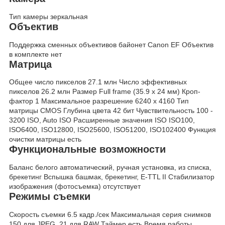
Тип камеры зеркальная
Объектив
Поддержка сменных объективов байонет Canon EF Объектив
в комплекте нет
Матрица
Общее число пикселов 27.1 млн Число эффективных
пикселов 26.2 млн Размер Full frame (35.9 x 24 мм) Кроп-
фактор 1 Максимальное разрешение 6240 x 4160 Тип
матрицы CMOS Глубина цвета 42 бит Чувствительность 100 -
3200 ISO, Auto ISO Расширенные значения ISO ISO100,
ISO6400, ISO12800, ISO25600, ISO51200, ISO102400 Функция
очистки матрицы есть
Функциональные возможности
Баланс белого автоматический, ручная установка, из списка,
брекетинг Вспышка башмак, брекетинг, E-TTL II Стабилизатор
изображения (фотосъемка) отсутствует
Режимы съемки
Скорость съемки 6.5 кадр./сек Максимальная серия снимков
150 для JPEG, 21 для RAW Таймер есть Время работы