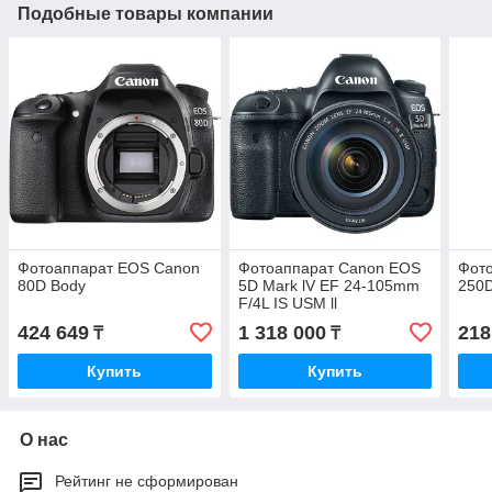
Подобные товары компании
Фотоаппарат EOS Canon
Фотоаппарат Canon EOS
Фот
80D Body
5D Mark lV EF 24-105mm
250
F/4L IS USM ll
424 649
1 318 000
218
₸
₸
Купить
Купить
О нас
Рейтинг не сформирован