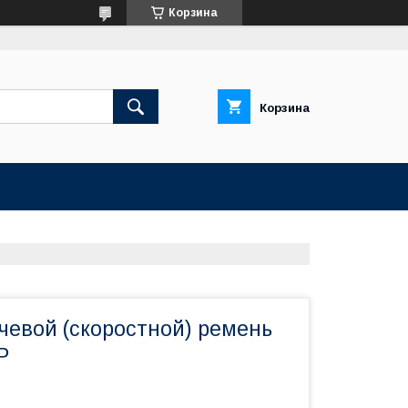
Корзина
Корзина
чевой (скоростной) ремень
P