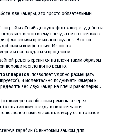
аботе две камеры, это просто обязательный
быстрый и лёгкий доступ к фотокамере, удобно и
еделяет вес по всему плечу, а не по шеи как с
ля флэшек или прочих аксессуаров. Это всё
 удобным и комфортным. Из опыта
амерой и наслаждаться процессом.
двойной ремень крепится на плечи таким образом
при помощи крепления по ремню.
отоаппаратов
, позволяет удобно размещать
ируется), и моментально поднимать камеры к
пределять вес двух камер на плечи равномерно..
 фотокамере как обычный ремень, а через
) к штативному гнезду в нижней части
то позволяет использовать камеру со штативом
стегнув карабин (с винтовым замком для