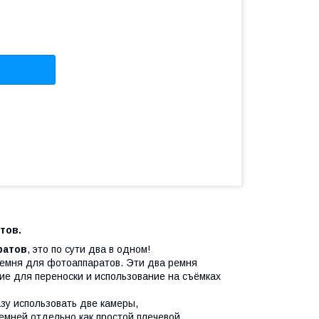
тов.
ратов
, это по сути два в одном!
 ремня для фотоаппаратов. Эти два ремня
ие для переноски и использование на съёмках
азу использовать две камеры,
емней отдельно как простой плечевой