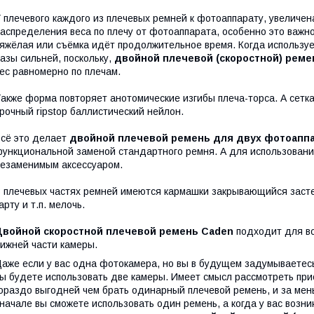
 плечевого каждого из плечевых ремней к фотоаппарату, увеличен
аспределения веса по плечу от фотоаппарата, особенно это важно
яжёлая или съёмка идёт продолжительное время. Когда использу
азы сильней, поскольку,
двойной плечевой (скоростной) реме
ес равномерно по плечам.
акже форма повторяет анотомические изгибы плеча-торса. А сетк
рочный ripstop баллистический нейлон.
сё это делает
двойной плечевой ремень для двух фотоапп
ункциональной заменой стандартного ремня. А для использован
езаменимым аксессуаром.
 плечевых частях ремней имеются кармашки закрывающийся засте
арту и т.п. мелочь.
Двойной скоростной плечевой ремень Caden
подходит для вс
ижней части камеры.
аже если у вас одна фотокамера, но вы в будущем задумываетесь
ы будете использовать две камеры. Имеет смысл рассмотреть прио
ораздо выгодней чем брать одинарный плечевой ремень, и за мен
начале вы сможете использовать один ремень, а когда у вас возн