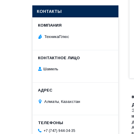
КОНТАКТЫ
ТехникаПлюс
Шамиль
Алматы, Казахстан
Э
м
д
А
+7 (747) 944-34-35
в