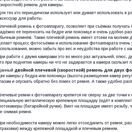
скоростной) ремень для камеры.
ля тех кто периодически использует или думает использовать в р
ксессуар для работы.
лечевой ремень к фотоаппарату, позволяет при съёмках получать 
адёжно её переносить на бедре или пояснице и очень удобно распр
бычным ремнём. Также плечевой ремень имеет отсеки на молнии д
елает процесс фотосъёмки и использование фотоаппарата очень
спользования, можно забыть про вес и неудобства при работе с к
ри работе с двумя камерами это во много раз актуальней, плюс, 
то при поднятие камеры ни что не задирается а камера скользит 
Данный
д
войной плечевой (скоростной) ремень для двух ф
ве камеры у бедра или поясницы (высота размещения камер регул
лазам и опускать обратно без помех от ремня. А также удобно рас
лечевые ремни к фотоаппарату крепится не сверху за две точки к
пециальную металлическую крепежную площадку (идёт в комплекте
отокамеры (батарейной ручки). Винт на площадке имеет резьбу, ч
е снимая ремня.
ри необходимости камеру можно легко отсоединить от ремня, рас
траховки) между крепежной площадкой и плечевым ремнем.