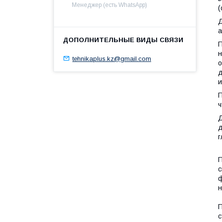
Менеджер (есть WhatsApp)
(
Д
а
П
н
tehnikaplus.kz@gmail.com
о
д
и
П
ч
д
г
П
с
ф
н
П
с