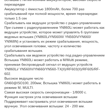
перезарядки
Аккумулятор с ёмкостью 1800mAh, более 700 раз
срабатываний при полной мощности, время перезарядки:
только 1.5 сек
Срабатывать как ведущее устройство с радио-управлением
При съемке с радиоуправлением YN860Li может работать как
ведущее устройство, которое может управлять 6 группами
ведомых вспышек (YN860Li/YN560III/ YN560IV/YN660/
YN968N) и установить их режим срабатывания, мощность,
угол освечивания головки, частоту и количество
срабатывания вспышек.
Срабатывать как ведомое устройство под радио-управлением
Вспышка YN860Li может работать в M/Multi режиме,
принимая беспроводный сигнал от ведущих устройств
YN860Li/ YN560IV/YN660/YN560-TX(II)/RF603(II)/RF605/RF-
602.
Высокое ведущее число
GN60@ISO100, 200мм; Вспышка YN860Li может работать в
режиме M, MULTI.
Самая высокая скорость синхронизации - 1/8000 с.
Функция настроек угла освечивания вспышки
Поддерживает настраивать угол освечивания вспышки
вручную. Угол освечивания вспышки: 24 - 200 мм.