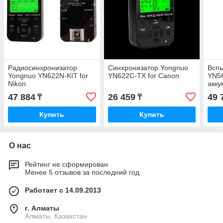
Радиосинхронизатор
Синхронизатор Yongnuo
Всп
Yongnuo YN622N-KIT for
YN622C-TX for Canon
YN56
Nikon
акк
47 884
26 459
49 
₸
₸
Купить
Купить
О нас
Рейтинг не сформирован
Менее 5 отзывов за последний год
Работает с 14.09.2013
г. Алматы
Алматы, Казахстан