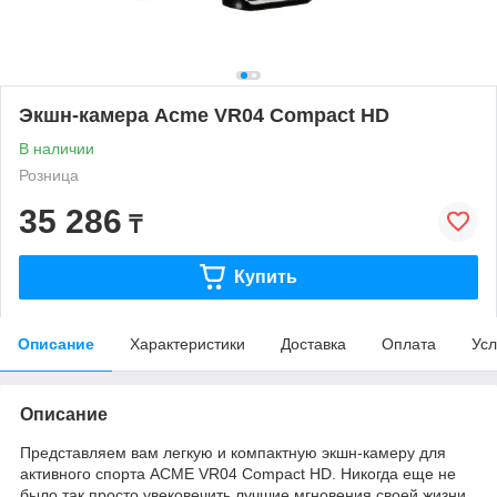
Экшн-камера Acme VR04 Compact HD
В наличии
Розница
35 286
₸
Купить
Описание
Характеристики
Доставка
Оплата
Усл
Описание
Представляем вам легкую и компактную экшн-камеру для
активного спорта ACME VR04 Compact HD. Никогда еще не
было так просто увековечить лучшие мгновения своей жизни.