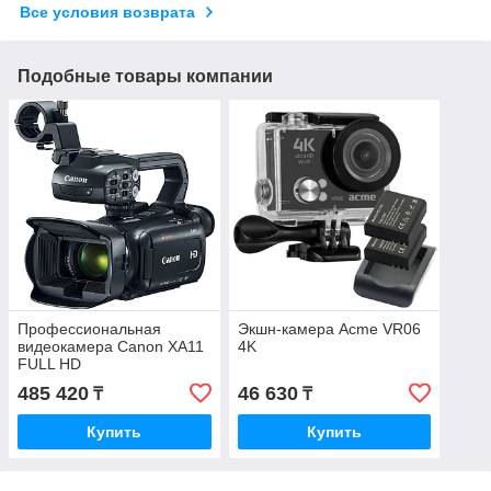
Все условия возврата
Подобные товары компании
Профессиональная
Экшн-камера Acme VR06
видеокамера Canon XA11
4K
FULL HD
485 420
46 630
₸
₸
Купить
Купить