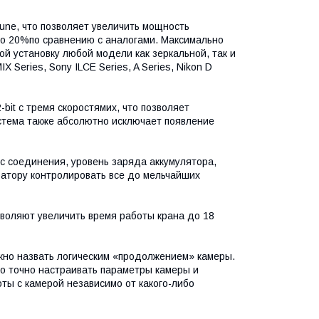
une, что позволяет увеличить мощность
до 20%по сравнению с аналогами. Максимально
ной установку любой модели как зеркальной, так и
 Series, Sony ILCE Series, A Series, Nikon D
it с тремя скоростямиx, что позволяет
стема также абсолютно исключает появление
с соединения, уровень заряда аккумулятора,
ратору контролировать все до мельчайших
воляют увеличить время работы крана до 18
жно назвать логическим «продолжением» камеры.
но точно настраивать параметры камеры и
оты с камерой независимо от какого-либо