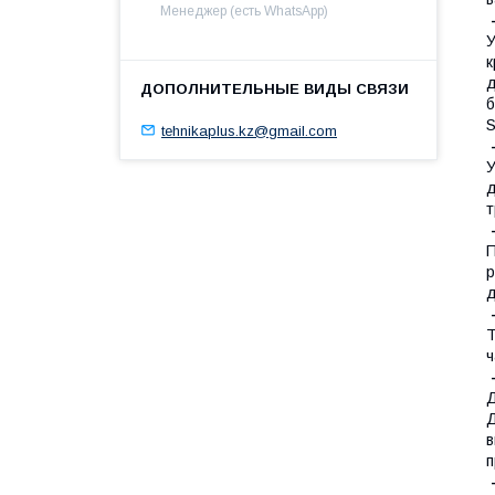
Менеджер (есть WhatsApp)
-
У
к
д
б
S
tehnikaplus.kz@gmail.com
У
д
т
П
р
Т
ч
Д
Д
в
п