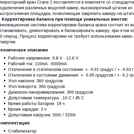
ператорский кран Crane 2 поставляется в комплекте со стандартн
одключения различных моделей камер, высокопрочный штатив из 
ыстросъёмная площадка, позволяющая закрепить камеру на штат
- Корректировка баланса при помощи уникальных винтов:
нновационная система корректировки баланса крана состоит из в
станавливать, демонтировать и балансировать камеру, при этом п
0 секунд. Процесс корректировки не требует использования каких
твёртки.
Техническое описание
Рабочее напряжение: 9.8 V - 12.6 V
Рабочий ток: 110mA - 6000mA
Отклонение в статическом состоянии: +- 0.01 градус / +- 0.0
Отклонение в состоянии движения: +- 0.05 градусов / +- 0.2
Угол наклона: 360 градусов
Угол поворота: 360 градусов
Диапазон панорамирования: 360 градусов
Допустимая температура: -10 С / 45 С
Время работы батареи: 18 ч
Время зарядки: 3 ч
Допустимая нагрузка: 500г / 3200г
Комплектация
Стабилизатор