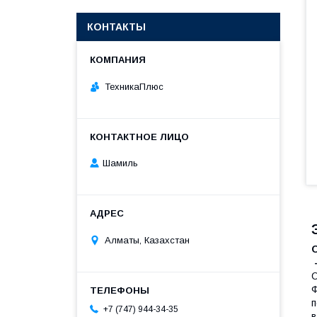
КОНТАКТЫ
ТехникаПлюс
Шамиль
Алматы, Казахстан
О
Ф
п
+7 (747) 944-34-35
в