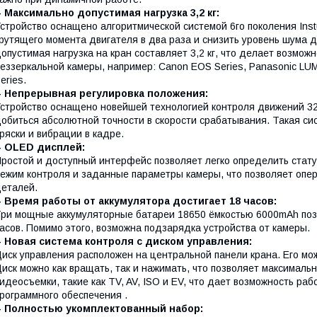
 Максимально допустимая нагрузка 3,2 кг:
стройство оснащено алгоритмической системой 6го поколения Inst
рутящего момента двигателя в два раза и снизить уровень шума 
опустимая нагрузка на кран составляет 3,2 кг, что делает возмож
еззеркальной камеры, например: Canon EOS Series, Panasonic LUMIX
eries.
- Непрерывная регулировка положения:
стройство оснащено новейшей технологией контроля движений 32-b
обиться абсолютной точности в скорости срабатывания. Такая си
ряски и вибрации в кадре.
- OLED дисплей:
ростой и доступный интерфейс позволяет легко определить стату
ежим контроля и заданные параметры камеры, что позволяет опе
деталей.
- Время работы от аккумулятора достигает 18 часов:
ри мощные аккумуляторные батареи 18650 ёмкостью 6000mAh поз
асов. Помимо этого, возможна подзарядка устройства от камеры.
- Новая система контроля с диском управления:
иск управления расположен на центральной панели крана. Его мо
иск можно как вращать, так и нажимать, что позволяет максималь
идеосъемки, такие как TV, AV, ISO и EV, что дает возможность раб
рограммного обеспечения .
- Полностью укомплектованный набор: