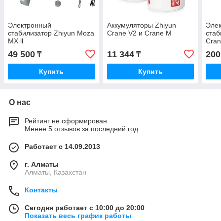
Электронный
Аккумуляторы Zhiyun
Эле
стабилизатор Zhiyun Moza
Crane V2 и Crane M
стаб
MX ll
Cran
49 500
11 344
200
₸
₸
Купить
Купить
О нас
Рейтинг не сформирован
Менее 5 отзывов за последний год
Работает с 14.09.2013
г. Алматы
Алматы, Казахстан
Контакты
Сегодня работает с 10:00 до 20:00
Показать весь график работы