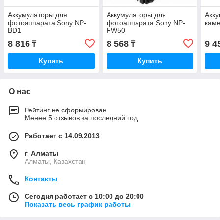
Аккумуляторы для
Аккумуляторы для
Акку
фотоаппарата Sony NP-
фотоаппарата Sony NP-
кам
BD1
FW50
8 816
8 568
9 4
₸
₸
Купить
Купить
О нас
Рейтинг не сформирован
Менее 5 отзывов за последний год
Работает с 14.09.2013
г. Алматы
Алматы, Казахстан
Контакты
Сегодня работает с 10:00 до 20:00
Показать весь график работы