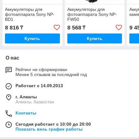
Аккумуляторы для
Аккумуляторы для
Акку
фотоаппарата Sony NP-
фотоаппарата Sony NP-
кам
BD1
FW50
8 816
8 568
9 4
₸
₸
Купить
Купить
О нас
Рейтинг не сформирован
Менее 5 отзывов за последний год
Работает с 14.09.2013
г. Алматы
Алматы, Казахстан
Контакты
Сегодня работает с 10:00 до 20:00
Показать весь график работы