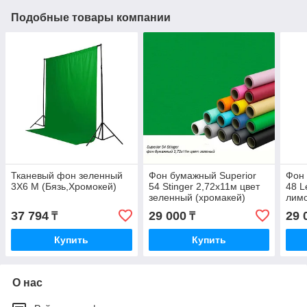
Подобные товары компании
Тканевый фон зеленный
Фон бумажный Superior
Фон 
3X6 М (Бязь,Хромокей)
54 Stinger 2,72x11м цвет
48 L
зеленный (хромакей)
лим
37 794
29 000
29 
₸
₸
Купить
Купить
О нас