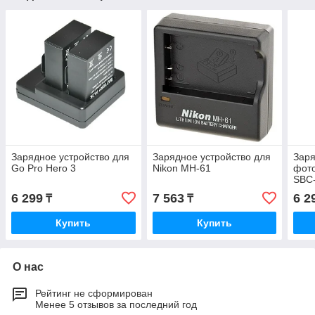
Зарядное устройство для
Зарядное устройство для
Заря
Go Pro Hero 3
Nikon MH-61
фот
SBC
6 299
7 563
6 2
₸
₸
Купить
Купить
О нас
Рейтинг не сформирован
Менее 5 отзывов за последний год