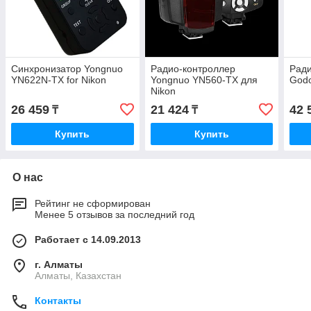
Синхронизатор Yongnuo
Радио-контроллер
Рад
YN622N-TX for Nikon
Yongnuo YN560-TX для
Godo
Nikon
26 459
21 424
42 
₸
₸
Купить
Купить
О нас
Рейтинг не сформирован
Менее 5 отзывов за последний год
Работает с 14.09.2013
г. Алматы
Алматы, Казахстан
Контакты