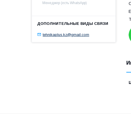
Менеджер (есть WhatsApp)
С
Е
Т
tehnikaplus.kz@gmail.com
И