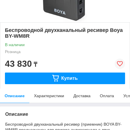
Беспроводной двухканальный ресивер Boya
BY-WM8R
В наличии
Розница
43 830
₸
Купить
Описание
Характеристики
Доставка
Оплата
Усл
Описание
Беспроводной двухканальный ресивер (приемник) BOYA BY-
WM8R предназначен для приема аудиосигнала с двух