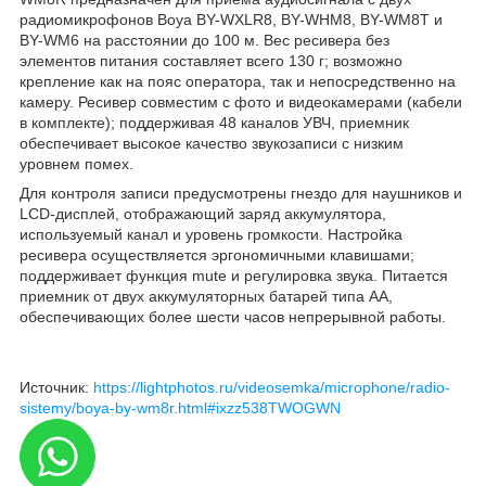
радиомикрофонов Boya BY-WXLR8, BY-WHM8, BY-WM8T и
BY-WM6 на расстоянии до 100 м. Вес ресивера без
элементов питания составляет всего 130 г; возможно
крепление как на пояс оператора, так и непосредственно на
камеру. Ресивер совместим с фото и видеокамерами (кабели
в комплекте); поддерживая 48 каналов УВЧ, приемник
обеспечивает высокое качество звукозаписи с низким
уровнем помех.
Для контроля записи предусмотрены гнездо для наушников и
LCD-дисплей, отображающий заряд аккумулятора,
используемый канал и уровень громкости. Настройка
ресивера осуществляется эргономичными клавишами;
поддерживает функция mute и регулировка звука. Питается
приемник от двух аккумуляторных батарей типа АА,
обеспечивающих более шести часов непрерывной работы.
Источник:
https://lightphotos.ru/videosemka/microphone/radio-
sistemy/boya-by-wm8r.html#ixzz538TWOGWN